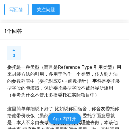
写回答
关注问题
1个回答
0
委托
是一种类型（而且是Reference Type 引用类型）用
来封装方法的引用，多用于当作一个类型，传入到方法
的参数列表中（委托对应C++函数指针） 
事件
是委托类
型字段的包装器，保护委托类型字段不被外界所滥用
（参考为什么不使用多播委托在实际项目中）
这里简单详细说下好了 比如说你回宿舍，你舍友委托你
给他带份晚饭（虽然已经10点多了） 委托字面意思就
App 内打开
是，本人不亲自去做，
委托你，你代理
他去做，本该他