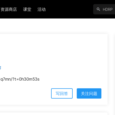
资源商店
课堂
活动
答
4y1q7mn/?t=0h30m53s
写回答
关注问题