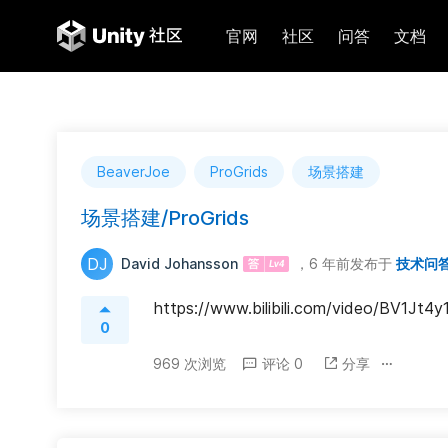
官网
社区
问答
文档
BeaverJoe
ProGrids
场景搭建
场景搭建/ProGrids
DJ
David Johansson
，6 年前
发布于
技术问
https://www.bilibili.com/video/BV1Jt
0
969 次浏览
评论 0
分享