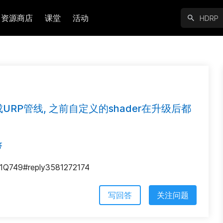
资源商店
课堂
活动
成URP管线, 之前自定义的shader在升级后都
答
4y1Q749#reply3581272174
写回答
关注问题