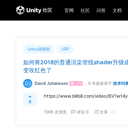
官网
社区
问答
文档
Unity讲师团
URP
如何将2018的普通渲染管线shader升级
变玫红色了
DJ
David Johansson
，6 年前
发布于
技术问
https://www.bilibili.com/video/BV1wt
0
1068 次浏览
评论 0
分享