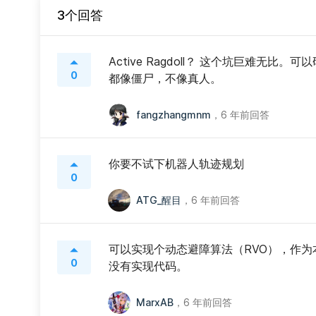
3个回答
Active Ragdoll？ 这个坑巨难无比。可以
0
都像僵尸，不像真人。
fangzhangmnm
，
6 年前回答
你要不试下机器人轨迹规划
0
ATG_醒目
，
6 年前回答
可以实现个动态避障算法（RVO），作
0
没有实现代码。
MarxAB
，
6 年前回答