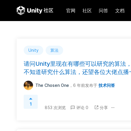
官网
社区
问答
文档
Unity
算法
请问Unity里现在有哪些可以研究的算
不知道研究什么算法，还望各位大佬点播
The Chosen One
，6 年前
发布于
技术问答
1
853 次浏览
评论 0
分享