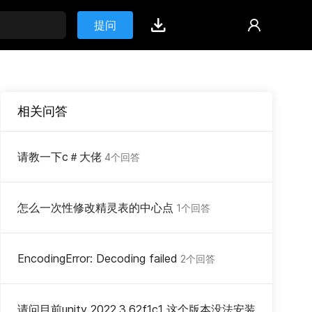
提问
相关问答
请教一下c＃大佬
4个回答
怎么一次性修改精灵表的中心点
1个回答
EncodingError: Decoding failed
2个回答
请问目前unity 2022.3.62f1c1 这个版本没法安装