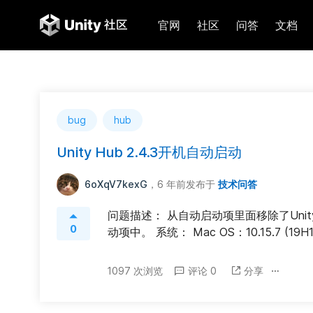
官网
社区
问答
文档
bug
hub
Unity Hub 2.4.3开机自动启动
6oXqV7kexG
，6 年前
发布于
技术问答
问题描述： 从自动启动项里面移除了Unity
0
动项中。 系统： Mac OS：10.15.7 (19H
1097 次浏览
评论 0
分享