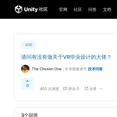
官网
社区
问答
文档
#VR
请问有没有做关于VR毕业设计的大佬？
The Chosen One
，6 年前
发布于
技术问答
0
465 次浏览
评论 0
分享
3个回答