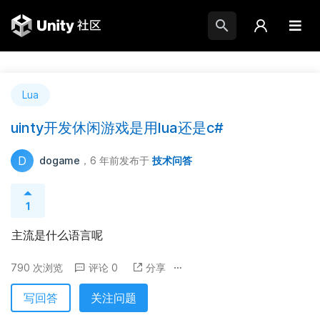
Lua
uinty开发休闲游戏是用lua还是c#
D
dogame
，6 年前
发布于
技术问答
1
主流是什么语言呢
790 次浏览
评论 0
分享
写回答
关注问题