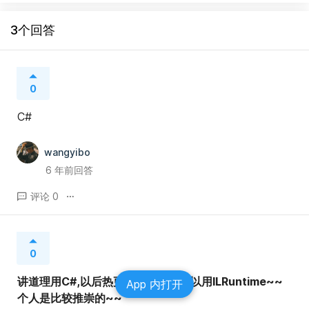
3个回答
0
C#
wangyibo
6 年前回答
评论 0
0
讲道理用C#,以后热更新说不定都可以用ILRuntime~~ 
App 内打开
个人是比较推崇的~~