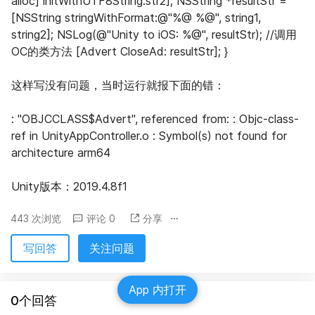
alloc] initWithUTF8String:str2]; NSString *resultStr = 
[NSString stringWithFormat:@"%@ %@", string1, 
string2]; NSLog(@"Unity to iOS: %@", resultStr); //调用
OC的类方法 [Advert CloseAd: resultStr]; }
这样写没有问题，当时运行就报下面的错：
: "OBJCCLASS$Advert", referenced from: : Objc-class-
ref in UnityAppController.o : Symbol(s) not found for 
architecture arm64
Unity版本：2019.4.8f1
443 次浏览
评论 0
分享
写回答
关注问题
App 内打开
0个回答