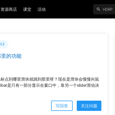
资源商店
课堂
活动
GUI
那里的功能
llbar怎么设置鼠标点到哪里滑块就跳到那里呀？现在是滑块会慢慢向鼠
rollbar是只有一部分显示在窗口中，靠另一个slider滑动决
写回答
关注问题