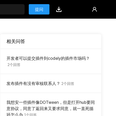
提问
相关问答
开发者可以提交插件到codely的插件市场吗？
2个回答
发布插件有没有审核联系人？
2个回答
我想安一些插件像DOTween，但是打开hub要同
意协议，同意了返回来又要求同意，就一直死循
环怎么办
1个回答