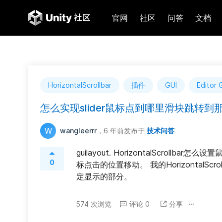
官网
社区
问答
文档
HorizontalScrollbar
插件
GUI
Editor 
怎么实现slider鼠标点到哪里滑块跳转到
W
wangleerrr
，6 年前
发布于
技术问答
guilayout. HorizontalScro
0
标点击的位置移动。 我的HorizontalSc
定显示的部分。
574 次浏览
评论 0
分享