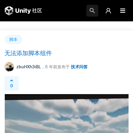
脚本
无法添加脚本组件
zbuHXh3iBL
，6 年前
发布于
技术问答
0