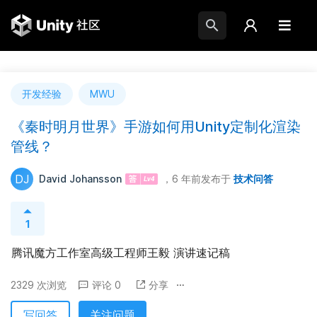
开发经验
MWU
《秦时明月世界》手游如何用Unity定制化渲染
管线？
DJ
David Johansson
，6 年前
发布于
技术问答
1
腾讯魔方工作室高级工程师王毅 演讲速记稿
2329 次浏览
评论 0
分享
写回答
关注问题