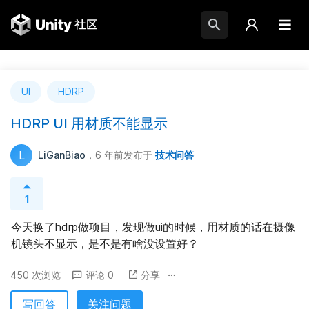
UI
HDRP
HDRP UI 用材质不能显示
L
LiGanBiao
，6 年前
发布于
技术问答
1
今天换了hdrp做项目，发现做ui的时候，用材质的话在摄像
机镜头不显示，是不是有啥没设置好？
450 次浏览
评论 0
分享
写回答
关注问题