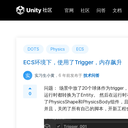
官网
社区
问答
文档
DOTS
Physics
ECS
ECS环境下，使用了Trigger，内存飙升
实
实习生小黄
，6 年前
发布于
技术问答
问题： 场景中放了20个球体作为trigger，都挂了
0
运行时都转换为了Entity。 然后在运行时在t
了PhysicsShape和PhysicsBod
并且，关闭了所有自己的脚本，开新工程