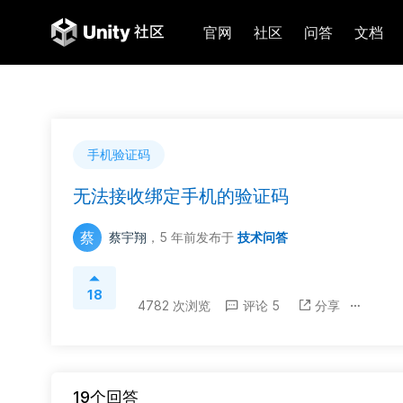
官网
社区
问答
文档
手机验证码
无法接收绑定手机的验证码
蔡
蔡宇翔
，5 年前
发布于
技术问答
18
4782 次浏览
评论 5
分享
19个回答