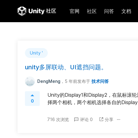
官网
社区
问答
文档
Unity '
unity多屏联动、UI遮挡问题。
DengMeng
，5 年前
发布于
技术问答
Unity的Display1和Display2，
0
择两个相机，两个相机选择各自的Displa
716 次浏览
评论 0
分享