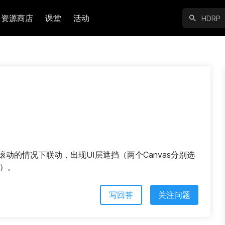
资源商店
课堂
活动
在鼠标滚轮滚动的情况下联动，出现UI层遮挡（两个Canvas分别选
y）。
写回答
关注问题