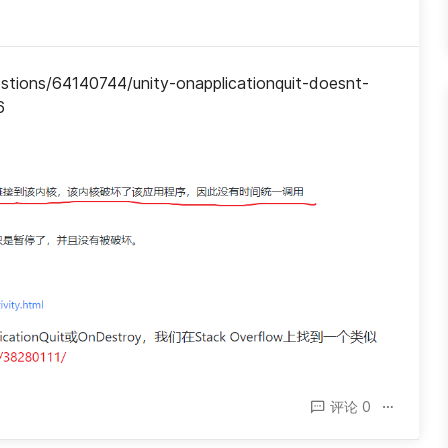
ions/64140744/unity-onapplicationquit-doesnt-
6
评论 0