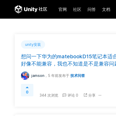
官网
社区
问答
文档
unity安装
想问一下华为的matebookD15笔记本适
好像不能兼容，我也不知道是不是兼容问
jamson
，5 年前
发布于
技术问答
0
344 次浏览
评论 0
分享