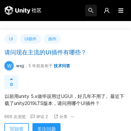
UI
UI插件
插件
请问现在主流的UI插件有哪些？
W
wsjj
，5 年前
发布于
技术问答
0
以前用unity 5.x做毕设用过UGUI，好几年不用了。最近下
载了unity2019LTS版本，请问用哪个UI插件？
669 次浏览
评论 2
分享
写回答
关注问题