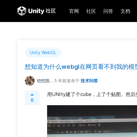
官网
社区
问答
文档
Unity WebGL
想知道为什么webgl在网页看不到我的模
铠恺凯
，5 年前
发布于
技术问答
用UNIty建了个cube，上了个贴图。然
0