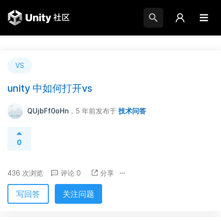
VS
unity 中如何打开vs
QUjbFf0oHn
，5 年前
发布于
技术问答
0
436 次浏览
评论 0
分享
写回答
关注问题