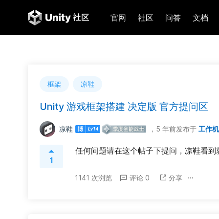
官网
社区
问答
文档
框架
凉鞋
Unity 游戏框架搭建 决定版 官方提问区
凉鞋
，5 年前
发布于
工作
任何问题请在这个帖子下提问，凉鞋看到
1
1141 次浏览
评论 0
分享