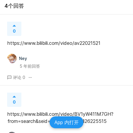
4个回答
0
https://www.bilibili.com/video/av22021521
Ney
5 年前回答
评论 0
0
https://www.bilibili.com/video/BV1yW411M7GH?
from=search&seid=15428766704426225515
App 内打开