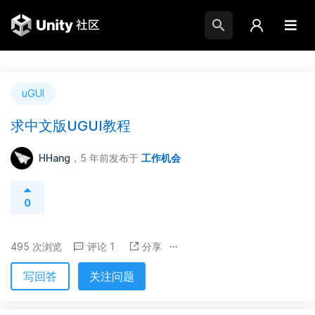
uGUI
求中文版UGUI教程
HHang
，5 年前
发布于
工作机会
0
495 次浏览
评论 1
分享
写回答
关注问题