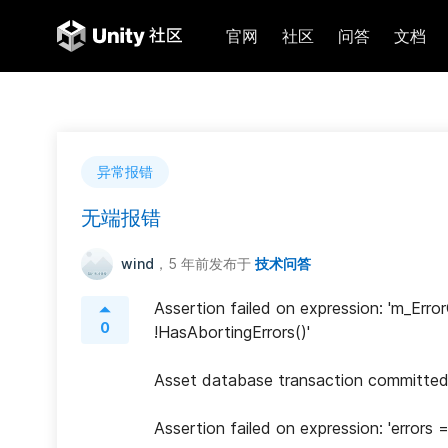
官网
社区
问答
文档
异常报错
无端报错
wind
，5 年前
发布于
技术问答
Assertion failed on expression: 'm_E
0
!HasAbortingErrors()'
Asset database transaction committed
Assertion failed on expression: 'err