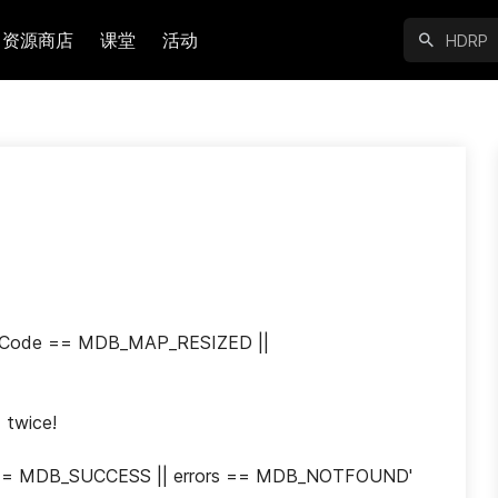
资源商店
课堂
活动
rrorCode == MDB_MAP_RESIZED || 
 twice!
ors == MDB_SUCCESS || errors == MDB_NOTFOUND' 