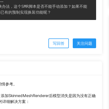
…

和已有的预制实现换装功能呢？
写回答
关注问题
请酌情参考。
SkinnedMeshRenderer后模型消失是因为没有正确
的详细解决方案：