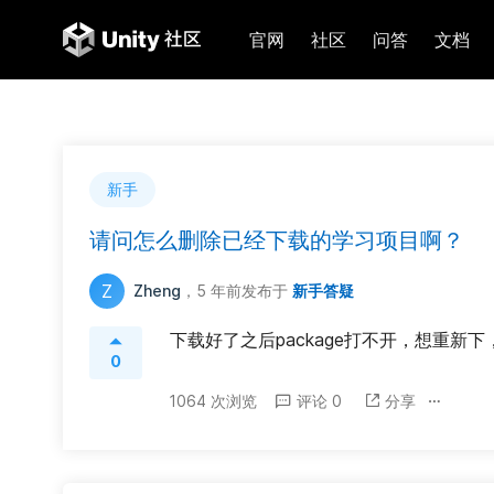
官网
社区
问答
文档
新手
请问怎么删除已经下载的学习项目啊？
Z
Zheng
，5 年前
发布于
新手答疑
下载好了之后package打不开，想重新
0
1064 次浏览
评论 0
分享