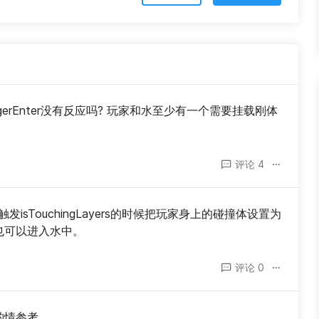
ggerEnter没有反应吗? 玩家和水至少有一个需要挂载刚体
评论 4
isTouchingLayers的时候把玩家身上的碰撞体设置为
家也可以进入水中。
评论 0
请酌情参考。