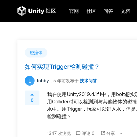
官网
社区
问答
文档
碰撞体
如何实现Trigger检测碰撞？
L
lobby
，5 年前
发布于
技术问答
我在使用Unity2019.4.1f1中，用
0
用Collider时可以检测到与其他物体的碰
水中。用Trigger，玩家可以进入水，但
检测碰撞？
1347 次浏览
评论 0
分享