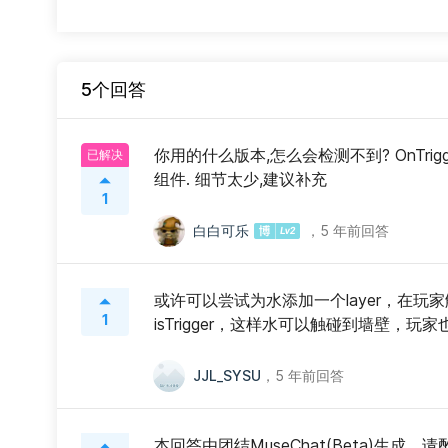
5个回答
你用的什么版本,怎么会检测不到? OnTri
已解决
组件. 细节太少,建议补充
1
白白可乐
，
5 年前回答
或许可以尝试为水添加一个layer，在玩家触发
1
isTrigger，这样水可以触碰到墙壁，玩
JJL_SYSU
，
5 年前回答
本回答由团结MuseChat(Beta)生成，