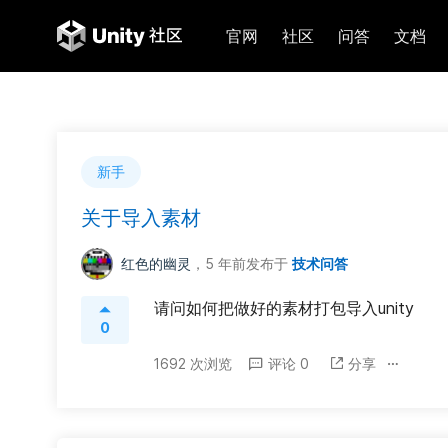
官网
社区
问答
文档
新手
关于导入素材
红色的幽灵
，5 年前
发布于
技术问答
请问如何把做好的素材打包导入unity
0
1692 次浏览
评论 0
分享