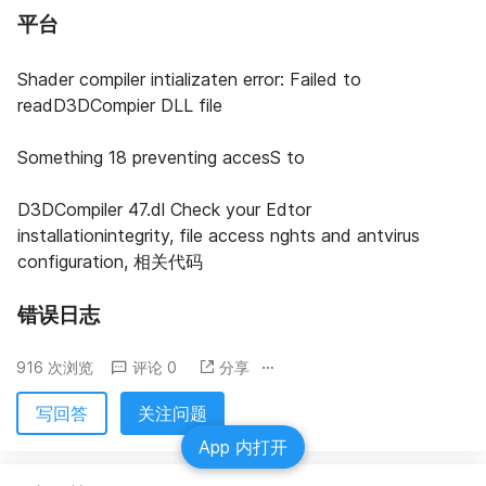
平台
Shader compiler intializaten error: Failed to 
readD3DCompier DLL file
Something 18 preventing accesS to
D3DCompiler 47.dl Check your Edtor 
installationintegrity, file access nghts and antvirus 
configuration, 相关代码
错误日志
916 次浏览
评论 0
分享
写回答
关注问题
App 内打开