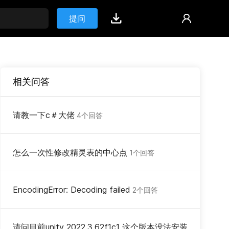
提问
相关问答
请教一下c＃大佬
4个回答
怎么一次性修改精灵表的中心点
1个回答
EncodingError: Decoding failed
2个回答
请问目前unity 2022.3.62f1c1 这个版本没法安装