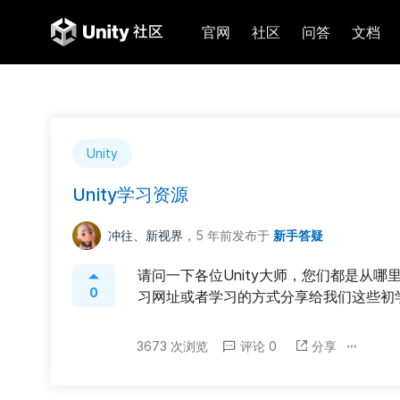
官网
社区
问答
文档
Unity
Unity学习资源
冲往、新视界
，5 年前
发布于
新手答疑
请问一下各位Unity大师，您们都是从哪
0
习网址或者学习的方式分享给我们这些初
3673 次浏览
评论 0
分享