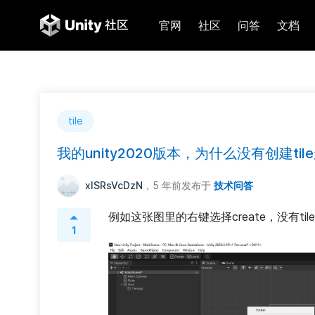
官网
社区
问答
文档
tile
我的unity2020版本，为什么没有创建tile选
xlSRsVcDzN
，5 年前
发布于
技术问答
例如这张图里的右键选择create，没有t
1