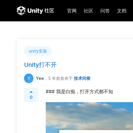
官网
社区
问答
文档
unity安装
Unity打不开
Y
Yee
，5 年前
发布于
技术问答
### 我是白痴，打开方式都不知
0