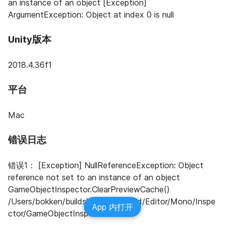
an instance of an object [Exception] 
ArgumentException: Object at index 0 is null
Unity版本
2018.4.36f1
平台
Mac
错误日志
错误1： [Exception] NullReferenceException: Object 
reference not set to an instance of an object 
GameObjectInspector.ClearPreviewCache() 
/Users/bokken/buildslave/unity/build/Editor/Mono/Inspe
App 内打开
ctor/GameObjectInspector.cs:209