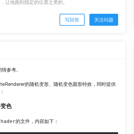
置，让他跑到指定的位置之类的。
写回答
关注问题
请酌情参考。
riteRenderer的随机变形、随机变色圆形特效，同时提供
：
与变色
的文件，内容如下：
shader