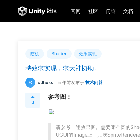
官网
社区
问答
文档
随机
Shader
效果实现
特效求实现，求大神协助。
S
sdhexu
，5 年前
发布于
技术问答
参考图：
0
请参考上述效果图。需要哪个圆的Sha
UGUI的Image上，其次SpriteR