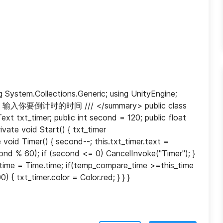
System.Collections.Generic; using UnityEngine; 
> /// 输入你要倒计时的时间 /// </summary> public class 
t txt_timer; public int second = 120; public float 
ate void Start() { txt_timer 
oid Timer() { second--; this.txt_timer.text = 
cond % 60); if (second <= 0) CancelInvoke("Timer"); } 
time = Time.time; if(temp_compare_time >=this_time 
) { txt_timer.color = Color.red; } } }