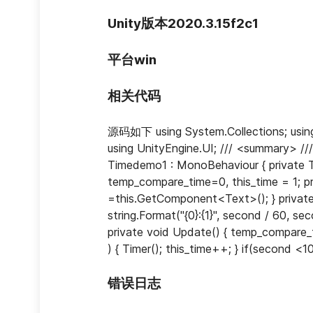
Unity版本2020.3.15f2c1
平台win
相关代码
源码如下 using System.Collections; using 
using UnityEngine.UI; /// <summary
Timedemo1 : MonoBehaviour { private Tex
temp_compare_time=0, this_time = 1; priv
=this.GetComponent<Text>(); } private v
string.Format("{0}:{1}", second / 60, se
private void Update() { temp_compare_
) { Timer(); this_time++; } if(second <100
错误日志