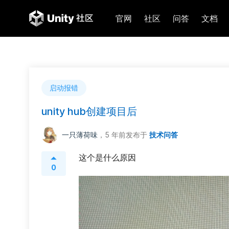
官网
社区
问答
文档
启动报错
unity hub创建项目后
一只薄荷味
，5 年前
发布于
技术问答
这个是什么原因
0