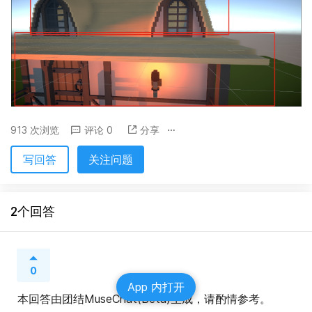
913 次浏览
评论 0
分享
写回答
关注问题
2个回答
0
App 内打开
本回答由团结MuseChat(Beta)生成，请酌情参考。