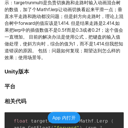
示：targetrunmulti是负责切换跑和走路时输入动画混合树
的数值，加了个Mathf.lerp让动画切换看起来平滑一点；垂
直水平走路和跑动都没问题；但是斜方向走路时，理论上混
合树中forward的值应该是1.414. 但是结果走路是2.414.如
果把lerp中的插值数值不是0.5f而是0.3或者0.2f；这个值会
一直增加。 目前的解决办法是使用公式，把键盘的输入值
做处理，使斜方向时，综合的值为1，而不是1.414.但我想知
道错误的原因。 包括：问题如何复现；期望达到怎么样的
效果；使用场景等。
Unity版本
平台
相关代码
App 内打开
float
 targetrunmulti 
=
 Mathf
.
Lerp 
(
anim
.
GetFloat
(
"forward"
)
,
(
run 
?