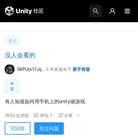
E-L
没人会看的
SKPUjx17Jq
，5 年前
发布于
新手答疑
0
有人知道如何用手机上的unity做游戏
1853 次浏览
评论 1
分享
写回答
关注问题