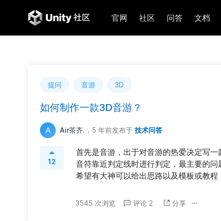
官网
社区
问答
文档
提问
音游
3D
如何制作一款3D音游？
A
Air茶齐.
，5 年前
发布于
技术问答
首先是音游，出于对音游的热爱决定写一
12
音符靠近判定线时进行判定，最主要的问
希望有大神可以给出思路以及模板或教程
3545 次浏览
评论 2
分享