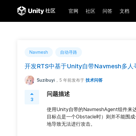
官网
社区
问答
文档
Navmesh
自动寻路
开发RTS中基于Unity自带Navmesh
Suzibuyi
，5 年前
发布于
技术问答
问题描述
3
使用Unity自带的NavmeshAgen
目标点是一个Obstacle时）则并不能
地导致无法进行攻击。