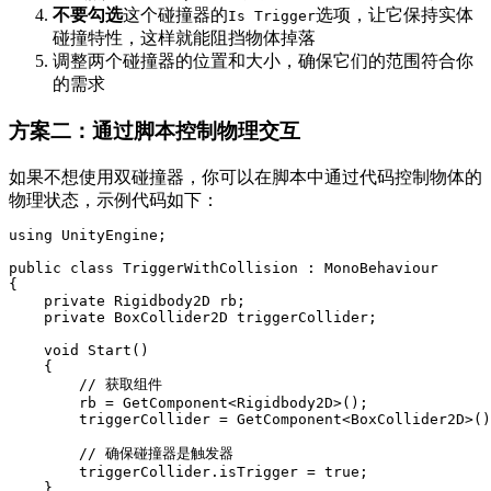
不要勾选
这个碰撞器的
选项，让它保持实体
Is Trigger
碰撞特性，这样就能阻挡物体掉落
调整两个碰撞器的位置和大小，确保它们的范围符合你
的需求
方案二：通过脚本控制物理交互
如果不想使用双碰撞器，你可以在脚本中通过代码控制物体的
物理状态，示例代码如下：
using
UnityEngine
;
public
class
TriggerWithCollision
:
MonoBehaviour
{
private
Rigidbody2D
 rb
;
private
BoxCollider2D
 triggerCollider
;
void
Start
(
)
{
// 获取组件
        rb 
=
GetComponent
<
Rigidbody2D
>
(
)
;
        triggerCollider 
=
GetComponent
<
BoxCollider2D
>
(
)
// 确保碰撞器是触发器
        triggerCollider
.
isTrigger 
=
true
;
}