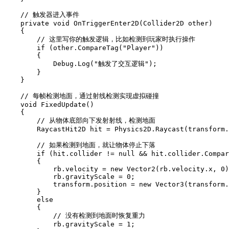
// 触发器进入事件
private
void
OnTriggerEnter2D
(
Collider2D
 other
)
{
// 这里写你的触发逻辑，比如检测到玩家时执行操作
if
(
other
.
CompareTag
(
"Player"
)
)
{
            Debug
.
Log
(
"触发了交互逻辑"
)
;
}
}
// 每帧检测地面，通过射线检测实现虚拟碰撞
void
FixedUpdate
(
)
{
// 从物体底部向下发射射线，检测地面
RaycastHit2D
 hit 
=
 Physics2D
.
Raycast
(
transform
.
// 如果检测到地面，就让物体停止下落
if
(
hit
.
collider 
!=
null
&&
 hit
.
collider
.
Compar
{
            rb
.
velocity 
=
new
Vector2
(
rb
.
velocity
.
x
,
0
)
            rb
.
gravityScale 
=
0
;
            transform
.
position 
=
new
Vector3
(
transform
.
}
else
{
// 没有检测到地面时恢复重力
            rb
.
gravityScale 
=
1
;