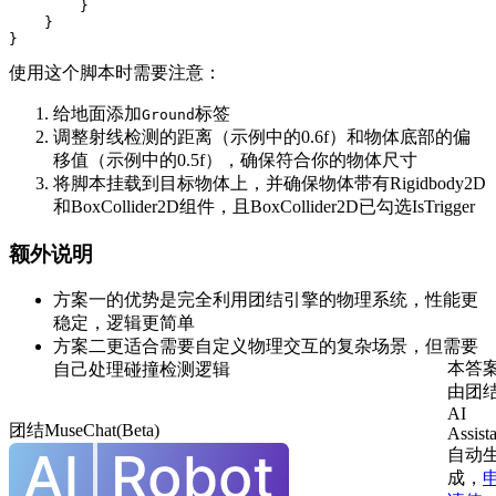
}
}
}
使用这个脚本时需要注意：
给地面添加
标签
Ground
调整射线检测的距离（示例中的0.6f）和物体底部的偏
移值（示例中的0.5f），确保符合你的物体尺寸
将脚本挂载到目标物体上，并确保物体带有Rigidbody2D
和BoxCollider2D组件，且BoxCollider2D已勾选IsTrigger
额外说明
方案一的优势是完全利用团结引擎的物理系统，性能更
稳定，逻辑更简单
方案二更适合需要自定义物理交互的复杂场景，但需要
本答
自己处理碰撞检测逻辑
由团
AI
团结MuseChat(Beta)
Assist
自动
成，