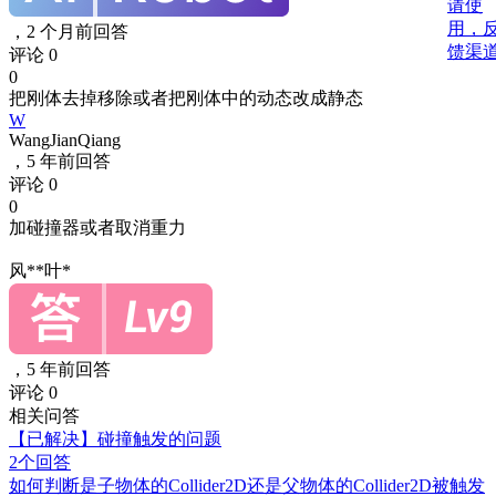
请使
用，
，
2 个月前回答
馈渠
评论 0
0
把刚体去掉移除或者把刚体中的动态改成静态
W
WangJianQiang
，
5 年前回答
评论 0
0
加碰撞器或者取消重力
风**叶*
，
5 年前回答
评论 0
相关问答
【已解决】碰撞触发的问题
2个回答
如何判断是子物体的Collider2D还是父物体的Collider2D被触发