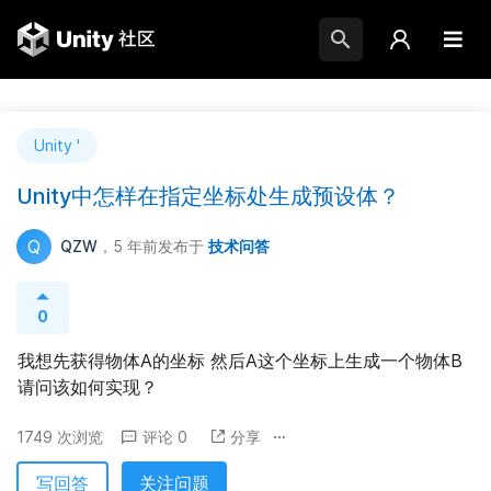
Unity '
Unity中怎样在指定坐标处生成预设体？
Q
QZW
，5 年前
发布于
技术问答
0
我想先获得物体A的坐标 然后A这个坐标上生成一个物体B 
请问该如何实现？
1749 次浏览
评论 0
分享
写回答
关注问题