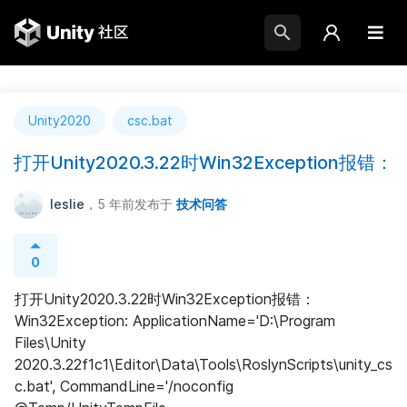
Unity2020
csc.bat
打开Unity2020.3.22时Win32Exception报错：
leslie
，5 年前
发布于
技术问答
0
打开Unity2020.3.22时Win32Exception报错： 
Win32Exception: ApplicationName='D:\Program 
Files\Unity 
2020.3.22f1c1\Editor\Data\Tools\RoslynScripts\unity_cs
c.bat', CommandLine='/noconfig 