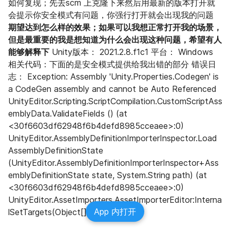
如何复现；先去scm 上克隆下来然后用最新的版本打开就
会提示你安全模式有问题，你强行打开就会出现我的问题 
期望达到怎么样的效果；如果可以我想正常打开我的场景，
但是最重要的我是想知道为什么会出现这种问题，希望有人
能够解释下
 Unity版本： 2021.2.8.f1c1 平台： Windows 
相关代码：下面的是安全模式提供给我出错的部分 错误日
志： Exception: Assembly 'Unity.Properties.Codegen' is 
a CodeGen assembly and cannot be Auto Referenced 
UnityEditor.Scripting.ScriptCompilation.CustomScriptAss
emblyData.ValidateFields () (at 
<30f6603df62948f6b4defd8985cceaee>:0) 
UnityEditor.AssemblyDefinitionImporterInspector.Load
AssemblyDefinitionState 
(UnityEditor.AssemblyDefinitionImporterInspector+Ass
emblyDefinitionState state, System.String path) (at 
<30f6603df62948f6b4defd8985cceaee>:0) 
UnityEditor.AssetImporters.AssetImporterEditor:Interna
App 内打开
lSetTargets(Object[])