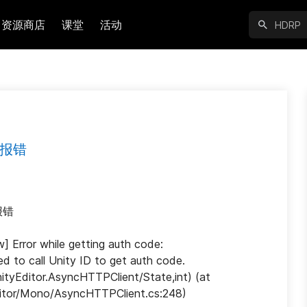
资源商店
课堂
活动
后报错
报错
or while getting auth code: 
d to call Unity ID to get auth code. 
tyEditor.AsyncHTTPClient/State,int) (at 
Editor/Mono/AsyncHTTPClient.cs:248)