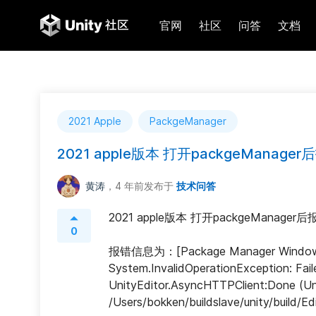
官网
社区
问答
文档
2021 Apple
PackgeManager
2021 apple版本 打开packgeManager
黄涛
，4 年前
发布于
技术问答
2021 apple版本 打开packgeManager后
0
报错信息为：[Package Manager Window] Err
System.InvalidOperationException: Faile
UnityEditor.AsyncHTTPClient:Done (Uni
/Users/bokken/buildslave/unity/build/