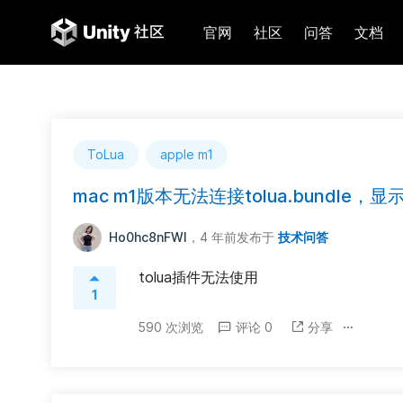
官网
社区
问答
文档
ToLua
apple m1
mac m1版本无法连接tolua.bundle，显
Ho0hc8nFWl
，4 年前
发布于
技术问答
tolua插件无法使用
1
590 次浏览
评论 0
分享