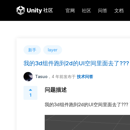
官网
社区
问答
文档
新手
layer
我的3d组件跑到2d的UI空间里面去了???
Tasuo
，4 年前
发布于
技术问答
问题描述
1
我的3d组件跑到2d的UI空间里面去了??