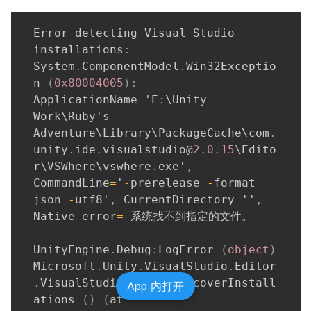
Error detecting Visual 
Studio
installations
:
System
.
ComponentModel
.
Win32Exceptio
n 
(
0x80004005
)
:
ApplicationName
=
'E
:
\Unity 
Work\Ruby's 
Adventure\Library\PackageCache\com
.
unity
.
ide
.
visualstudio@
2.0
.15
\Edito
r\VSWhere\vswhere
.
exe'
,
CommandLine
=
'
-
prerelease 
-
format 
json 
-
utf8'
,
 CurrentDirectory
=
''
,
Native
 error
=
 系统找不到指定的文件。

UnityEngine
.
Debug
:
LogError 
(
object
)
Microsoft
.
Unity
.
VisualStudio
.
Editor
.
VisualStudioEditor
:
DiscoverInstall
App 内打开
ations 
(
)
(
at 