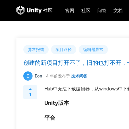
官网
社区
问答
文档
异常报错
项目路径
编辑器异常
创建的新项目打开不了，旧的也打不开，
E
Eon
，4 年前
发布于
技术问答
Hub中无法下载编辑器，从windows
1
Unity版本
平台