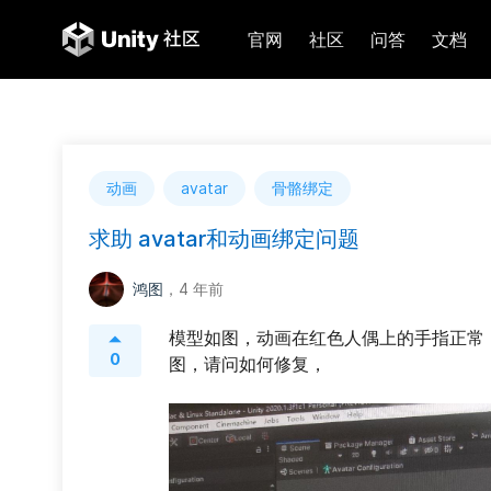
官网
社区
问答
文档
动画
avatar
骨骼绑定
求助 avatar和动画绑定问题
鸿图
，4 年前
模型如图，动画在红色人偶上的手指正常
0
图，请问如何修复，